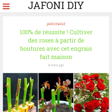
JAFONI DIY
JARDINAGE
100% de réussite ! Cultiver
des roses à partir de
boutures avec cet engrais
fait maison
8 mois ago