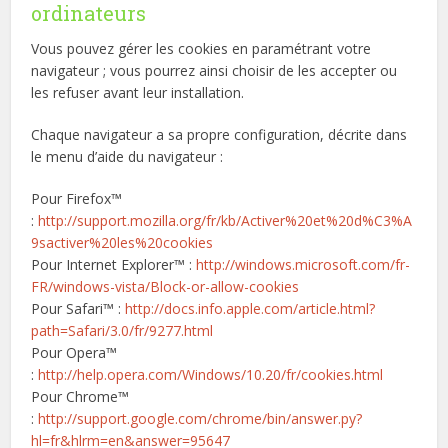
ordinateurs
Vous pouvez gérer les cookies en paramétrant votre
navigateur ; vous pourrez ainsi choisir de les accepter ou
les refuser avant leur installation.
Chaque navigateur a sa propre configuration, décrite dans
le menu d’aide du navigateur :
Pour Firefox™
:
http://support.mozilla.org/fr/kb/Activer%20et%20d%C3%A
9sactiver%20les%20cookies
Pour Internet Explorer™ :
http://windows.microsoft.com/fr-
FR/windows-vista/Block-or-allow-cookies
Pour Safari™ :
http://docs.info.apple.com/article.html?
path=Safari/3.0/fr/9277.html
Pour Opera™
:
http://help.opera.com/Windows/10.20/fr/cookies.html
Pour Chrome™
:
http://support.google.com/chrome/bin/answer.py?
hl=fr&hlrm=en&answer=95647