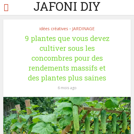
JAFONI DIY
idées créatives
JARDINAGE
•
9 plantes que vous devez
cultiver sous les
concombres pour des
rendements massifs et
des plantes plus saines
6 mois ago