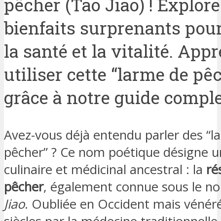
pêcher (Tao Jiao) ! Explore
bienfaits surprenants pour
la santé et la vitalité. App
utiliser cette “larme de pê
grâce à notre guide comple
Avez-vous déjà entendu parler des “l
pêcher” ? Ce nom poétique désigne u
culinaire et médicinal ancestral : la
ré
pêcher
, également connue sous le 
Jiao
. Oubliée en Occident mais vénér