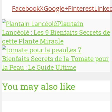
Facebook
X
Google+
Pinterest
Linke
Plantain
Lancéolé : Les 9 Bienfaits Secrets de
cette Plante Miracle
Les 7
Bienfaits Secrets de la Tomate pour
la Peau : Le Guide Ultime
You may also like