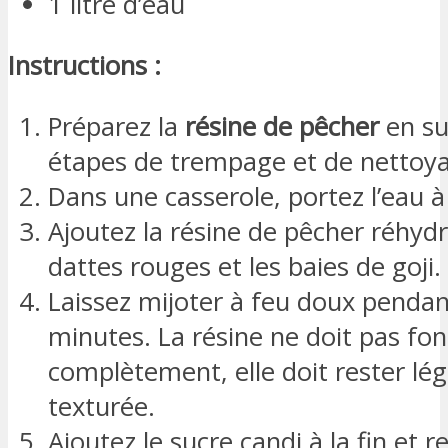
1 litre d’eau
Instructions :
Préparez la
résine de pêcher
en su
étapes de trempage et de nettoya
Dans une casserole, portez l’eau à 
Ajoutez la résine de pêcher réhydr
dattes rouges et les baies de goji.
Laissez mijoter à feu doux pendan
minutes. La résine ne doit pas fo
complètement, elle doit rester l
texturée.
Ajoutez le sucre candi à la fin et 