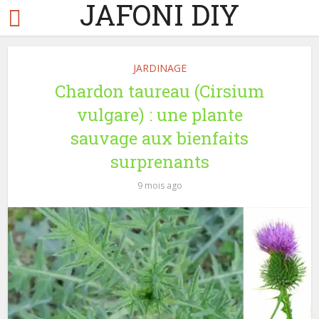
JAFONI DIY
JARDINAGE
Chardon taureau (Cirsium
vulgare) : une plante
sauvage aux bienfaits
surprenants
9 mois ago