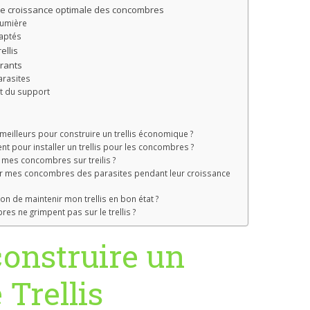
ne croissance optimale des concombres
lumière
daptés
ellis
rants
arasites
t du support
meilleurs pour construire un trellis économique ?
nt pour installer un trellis pour les concombres ?
mes concombres sur treilis ?
r mes concombres des parasites pendant leur croissance
çon de maintenir mon trellis en bon état ?
es ne grimpent pas sur le trellis ?
onstruire un
Trellis