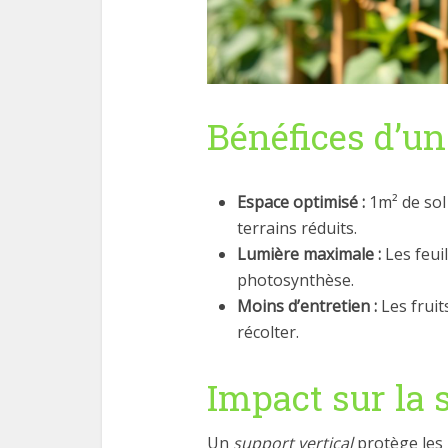
Bénéfices d’un
Espace optimisé :
1m² de sol
terrains réduits.
Lumière maximale :
Les feuil
photosynthèse.
Moins d’entretien :
Les fruit
récolter.
Impact sur la 
Un
support vertical
protège les 