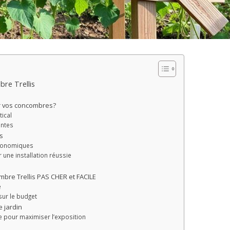
re Trellis
ur vos concombres?
ical
antes
es
économiques
 une installation réussie
bre Trellis PAS CHER et FACILE
e
ur le budget
e jardin
e pour maximiser l’exposition