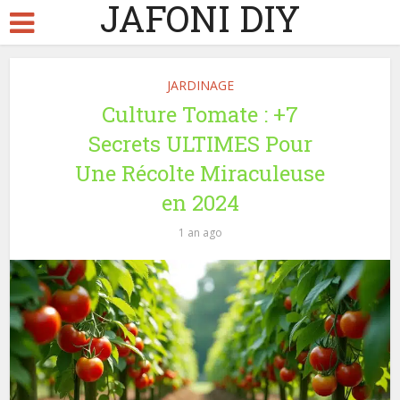
JAFONI DIY
JARDINAGE
Culture Tomate : +7
Secrets ULTIMES Pour
Une Récolte Miraculeuse
en 2024
1 an ago