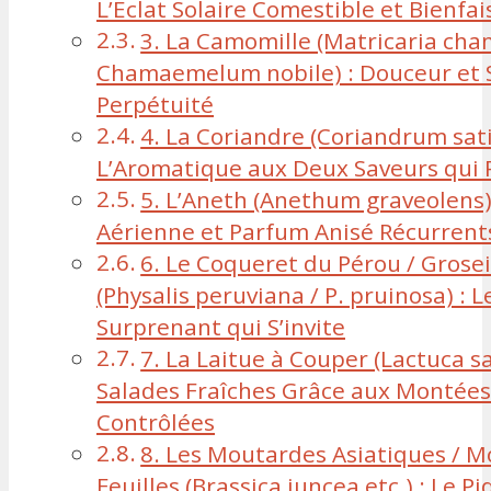
L’Éclat Solaire Comestible et Bienfa
3. La Camomille (Matricaria cha
Chamaemelum nobile) : Douceur et 
Perpétuité
4. La Coriandre (Coriandrum sat
L’Aromatique aux Deux Saveurs qui 
5. L’Aneth (Anethum graveolens)
Aérienne et Parfum Anisé Récurrent
6. Le Coqueret du Pérou / Grosei
(Physalis peruviana / P. pruinosa) : 
Surprenant qui S’invite
7. La Laitue à Couper (Lactuca sa
Salades Fraîches Grâce aux Montées
Contrôlées
8. Les Moutardes Asiatiques / 
Feuilles (Brassica juncea etc.) : Le P