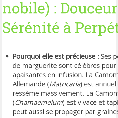
nobile) : Douceur
Sérénité à Perpé
Pourquoi elle est précieuse :
Ses pe
de marguerite sont célèbres pour 
apaisantes en infusion. La Camomi
Allemande (
Matricaria
) est annuell
ressème massivement. La Camom
(
Chamaemelum
) est vivace et ta
peut aussi se propager par graine