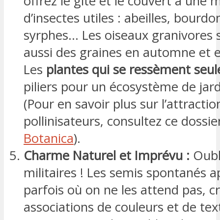
offrez le gîte et le couvert à une 
d’insectes utiles : abeilles, bourdo
syrphes… Les oiseaux granivores 
aussi des graines en automne et e
Les
plantes qui se ressèment seul
piliers pour un écosystème de jard
(Pour en savoir plus sur l’attractio
pollinisateurs, consultez ce dossi
Botanica
).
Charme Naturel et Imprévu :
Oubli
militaires ! Les semis spontanés 
parfois où on ne les attend pas, c
associations de couleurs et de tex