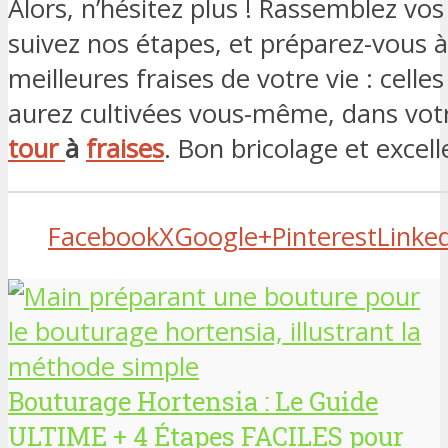
Alors, n’hésitez plus ! Rassemblez vo
suivez nos étapes, et préparez-vous à
meilleures fraises de votre vie : celle
aurez cultivées vous-même, dans vot
tour
à
fraises
. Bon bricolage et excell
Facebook
X
Google+
Pinterest
Linke
Bouturage Hortensia : Le Guide
ULTIME + 4 Étapes FACILES pour