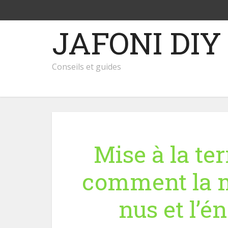
JAFONI DIY
Conseils et guides
Mise à la ter
comment la mi
nus et l’é