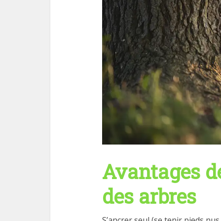
Avantages de
des arbres
S’ancrer seul (se tenir pieds nu