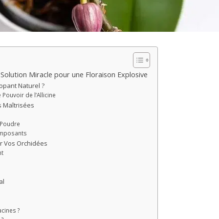
 Solution Miracle pour une Floraison Explosive
opant Naturel ?
 Pouvoir de l’Allicine
s Maîtrisées
a Poudre
Composants
ur Vos Orchidées
nt
al
acines ?