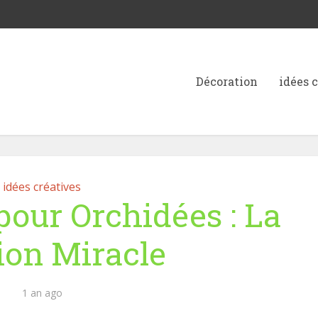
Décoration
idées 
idées créatives
pour Orchidées : La
ion Miracle
1 an ago