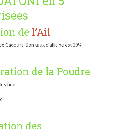
JAFONI en 5
isées
tion de
l’Ail
t de Cadours. Son taux d’allicine est 30%
aration de la Poudre
les fines
re
vation des